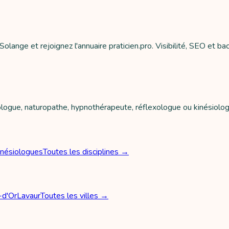
ange et rejoignez l'annuaire praticien.pro. Visibilité, SEO et back
rologue, naturopathe, hypnothérapeute, réflexologue ou kinésiolo
inésiologues
Toutes les disciplines →
-d'Or
Lavaur
Toutes les villes →