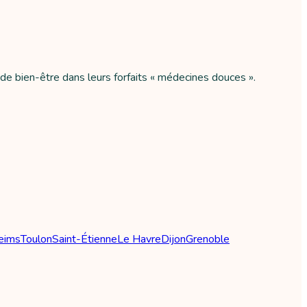
de bien-être dans leurs forfaits « médecines douces ».
eims
Toulon
Saint-Étienne
Le Havre
Dijon
Grenoble