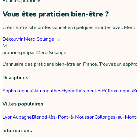
Pour les praticiens
Vous êtes praticien bien-être ?
Créez votre site professionnel en quelques minutes avec Merci Sol
Découvrir Merci Solange →
M
praticien
.pro
par
Merci Solange
L'annuaire des praticiens bien-être en France. Trouvez un soph
Disciplines
Sophrologues
Naturopathes
Hypnothérapeutes
Réflexologues
K
Villes populaires
Lyon
Aubagne
Blénod-lès-Pont-à-Mousson
Collonges-au-Mont
Informations