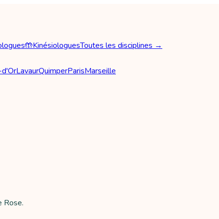
ologues
🤲
Kinésiologues
Toutes les disciplines →
-d'Or
Lavaur
Quimper
Paris
Marseille
e Rose.