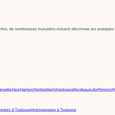
tefois, de nombreuses mutuelles incluent désormais les pratiques 
rseille
Nice
Nantes
Montpellier
Strasbourg
Bordeaux
Lille
Rennes
R
eutes à Toulouse
Kinésiologues à Toulouse