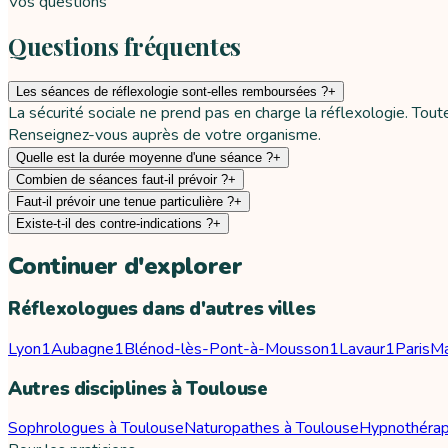
Vos questions
Questions fréquentes
Les séances de réflexologie sont-elles remboursées ?
+
La sécurité sociale ne prend pas en charge la réflexologie. Tou
Renseignez-vous auprès de votre organisme.
Quelle est la durée moyenne d'une séance ?
+
Combien de séances faut-il prévoir ?
+
Faut-il prévoir une tenue particulière ?
+
Existe-t-il des contre-indications ?
+
Continuer d'explorer
Réflexologues dans d'autres villes
Lyon
1
Aubagne
1
Blénod-lès-Pont-à-Mousson
1
Lavaur
1
Paris
Ma
Autres disciplines à Toulouse
Sophrologues à Toulouse
Naturopathes à Toulouse
Hypnothérap