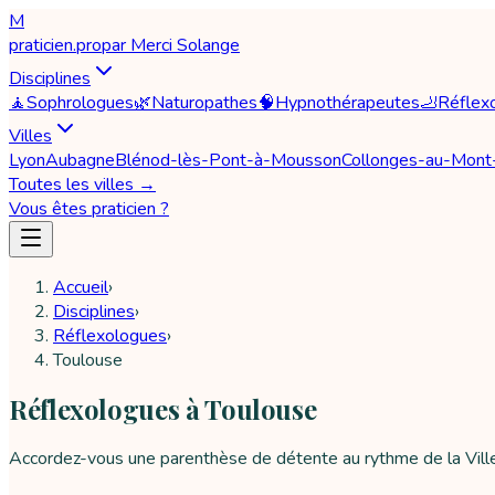
M
praticien
.pro
par
Merci Solange
Disciplines
🧘
Sophrologues
🌿
Naturopathes
🧠
Hypnothérapeutes
🦶
Réflex
Villes
Lyon
Aubagne
Blénod-lès-Pont-à-Mousson
Collonges-au-Mont
Toutes les villes →
Vous êtes praticien ?
Accueil
›
Disciplines
›
Réflexologues
›
Toulouse
Réflexologues à Toulouse
Accordez-vous une parenthèse de détente au rythme de la Vill