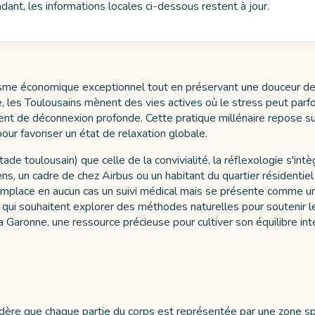
endant, les informations locales ci-dessous restent à jour.
misme économique exceptionnel tout en préservant une douceur de
 les Toulousains mènent des vies actives où le stress peut parfoi
ment de déconnexion profonde. Cette pratique millénaire repose su
ur favoriser un état de relaxation globale.
stade toulousain) que celle de la convivialité, la réflexologie s'i
ens, un cadre de chez Airbus ou un habitant du quartier résidentie
mplace en aucun cas un suivi médical mais se présente comme un 
 qui souhaitent explorer des méthodes naturelles pour soutenir le
 Garonne, une ressource précieuse pour cultiver son équilibre inté
dère que chaque partie du corps est représentée par une zone spé