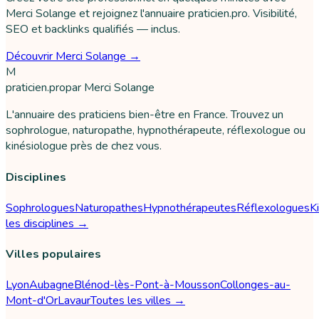
Merci Solange et rejoignez l'annuaire praticien.pro. Visibilité,
SEO et backlinks qualifiés — inclus.
Découvrir Merci Solange →
M
praticien
.pro
par
Merci Solange
L'annuaire des praticiens bien-être en France. Trouvez un
sophrologue, naturopathe, hypnothérapeute, réflexologue ou
kinésiologue près de chez vous.
Disciplines
Sophrologues
Naturopathes
Hypnothérapeutes
Réflexologues
K
les disciplines →
Villes populaires
Lyon
Aubagne
Blénod-lès-Pont-à-Mousson
Collonges-au-
Mont-d'Or
Lavaur
Toutes les villes →