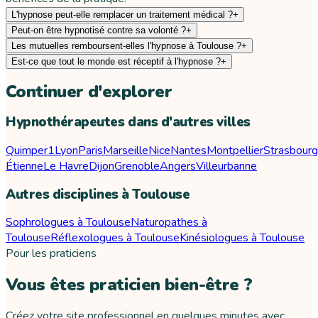
L'hypnose peut-elle remplacer un traitement médical ?
+
Peut-on être hypnotisé contre sa volonté ?
+
Les mutuelles remboursent-elles l'hypnose à Toulouse ?
+
Est-ce que tout le monde est réceptif à l'hypnose ?
+
Continuer d'explorer
Hypnothérapeutes dans d'autres villes
Quimper
1
Lyon
Paris
Marseille
Nice
Nantes
Montpellier
Strasbourg
Étienne
Le Havre
Dijon
Grenoble
Angers
Villeurbanne
Autres disciplines à Toulouse
Sophrologues à Toulouse
Naturopathes à
Toulouse
Réflexologues à Toulouse
Kinésiologues à Toulouse
Pour les praticiens
Vous êtes praticien bien-être ?
Créez votre site professionnel en quelques minutes avec