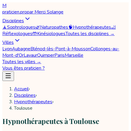
M
praticien
.pro
par
Merci Solange
Disciplines
🧘
Sophrologues
🌿
Naturopathes
🧠
Hypnothérapeutes
🦶
Réflexologues
🤲
Kinésiologues
Toutes les disciplines →
Villes
Lyon
Aubagne
Blénod-lès-Pont-à-Mousson
Collonges-au-
Mont-d'Or
Lavaur
Quimper
Paris
Marseille
Toutes les villes →
Vous êtes praticien ?
Accueil
›
Disciplines
›
Hypnothérapeutes
›
Toulouse
Hypnothérapeutes à Toulouse