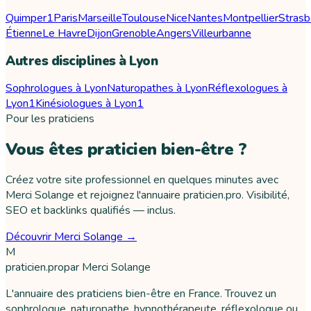
Quimper
1
Paris
Marseille
Toulouse
Nice
Nantes
Montpellier
Strasb
Étienne
Le Havre
Dijon
Grenoble
Angers
Villeurbanne
Autres disciplines à Lyon
Sophrologues à Lyon
Naturopathes à Lyon
Réflexologues à
Lyon
1
Kinésiologues à Lyon
1
Pour les praticiens
Vous êtes praticien bien-être ?
Créez votre site professionnel en quelques minutes avec
Merci Solange et rejoignez l'annuaire praticien.pro. Visibilité,
SEO et backlinks qualifiés — inclus.
Découvrir Merci Solange →
M
praticien
.pro
par
Merci Solange
L'annuaire des praticiens bien-être en France. Trouvez un
sophrologue, naturopathe, hypnothérapeute, réflexologue ou