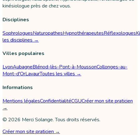
kinésiologue près de chez vous.
Disciplines
Sophrologues
Naturopathes
Hypnothérapeutes
Réflexologues
K
les disciplines →
Villes populaires
Lyon
Aubagne
Blénod-lès-Pont-à-Mousson
Collonges-au-
Mont-d'Or
Lavaur
Toutes les villes →
Informations
Mentions légales
Confidentialité
CGU
Créer mon site praticien
→
©
2026
Merci Solange
. Tous droits réservés.
Créer mon site praticien →