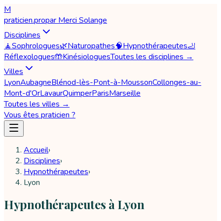
M
praticien
.pro
par
Merci Solange
Disciplines
🧘
Sophrologues
🌿
Naturopathes
🧠
Hypnothérapeutes
🦶
Réflexologues
🤲
Kinésiologues
Toutes les disciplines →
Villes
Lyon
Aubagne
Blénod-lès-Pont-à-Mousson
Collonges-au-
Mont-d'Or
Lavaur
Quimper
Paris
Marseille
Toutes les villes →
Vous êtes praticien ?
Accueil
›
Disciplines
›
Hypnothérapeutes
›
Lyon
Hypnothérapeutes à Lyon