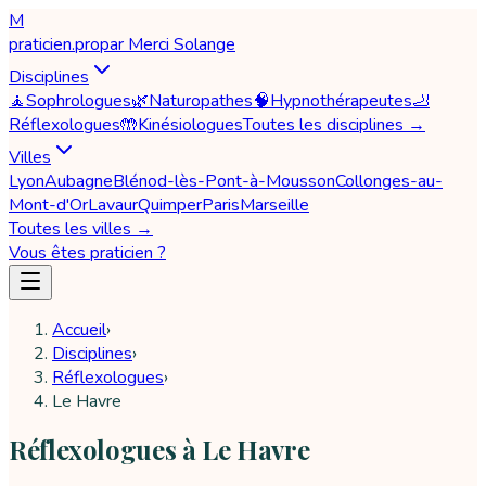
M
praticien
.pro
par
Merci Solange
Disciplines
🧘
Sophrologues
🌿
Naturopathes
🧠
Hypnothérapeutes
🦶
Réflexologues
🤲
Kinésiologues
Toutes les disciplines →
Villes
Lyon
Aubagne
Blénod-lès-Pont-à-Mousson
Collonges-au-
Mont-d'Or
Lavaur
Quimper
Paris
Marseille
Toutes les villes →
Vous êtes praticien ?
Accueil
›
Disciplines
›
Réflexologues
›
Le Havre
Réflexologues à Le Havre