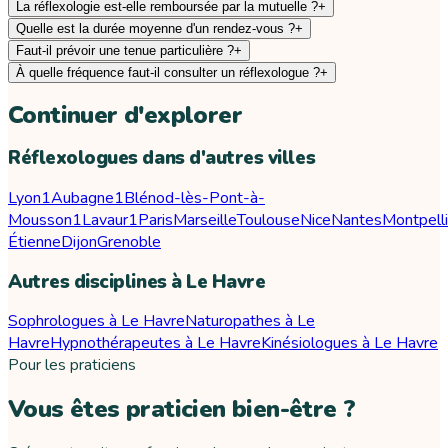
La réflexologie est-elle remboursée par la mutuelle ?
+
Quelle est la durée moyenne d'un rendez-vous ?
+
Faut-il prévoir une tenue particulière ?
+
À quelle fréquence faut-il consulter un réflexologue ?
+
Continuer d'explorer
Réflexologues dans d'autres villes
Lyon
1
Aubagne
1
Blénod-lès-Pont-à-
Mousson
1
Lavaur
1
Paris
Marseille
Toulouse
Nice
Nantes
Montpelli
Étienne
Dijon
Grenoble
Autres disciplines à Le Havre
Sophrologues à Le Havre
Naturopathes à Le
Havre
Hypnothérapeutes à Le Havre
Kinésiologues à Le Havre
Pour les praticiens
Vous êtes praticien bien-être ?