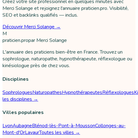
Créez votre site professionnel en quelques minutes avec
Merci Solange et rejoignez l'annuaire praticien.pro. Visibilité,
SEO et backlinks qualifiés — inclus.
Découvrir Merci Solange →
M
praticien
.pro
par
Merci Solange
L'annuaire des praticiens bien-être en France. Trouvez un
sophrologue, naturopathe, hypnothérapeute, réflexologue ou
kinésiologue près de chez vous.
Disciplines
Sophrologues
Naturopathes
Hypnothérapeutes
Réflexologues
K
les disciplines →
Villes populaires
Lyon
Aubagne
Blénod-lès-Pont-à-Mousson
Collonges-au-
Mont-d'Or
Lavaur
Toutes les villes →