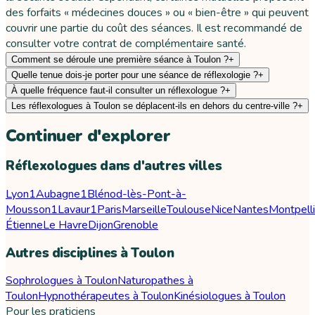
des forfaits « médecines douces » ou « bien-être » qui peuvent
couvrir une partie du coût des séances. Il est recommandé de
consulter votre contrat de complémentaire santé.
Comment se déroule une première séance à Toulon ?
+
Quelle tenue dois-je porter pour une séance de réflexologie ?
+
À quelle fréquence faut-il consulter un réflexologue ?
+
Les réflexologues à Toulon se déplacent-ils en dehors du centre-ville ?
+
Continuer d'explorer
Réflexologues dans d'autres villes
Lyon
1
Aubagne
1
Blénod-lès-Pont-à-
Mousson
1
Lavaur
1
Paris
Marseille
Toulouse
Nice
Nantes
Montpelli
Étienne
Le Havre
Dijon
Grenoble
Autres disciplines à Toulon
Sophrologues à Toulon
Naturopathes à
Toulon
Hypnothérapeutes à Toulon
Kinésiologues à Toulon
Pour les praticiens