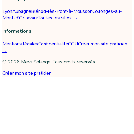
Lyon
Aubagne
Blénod-lès-Pont-à-Mousson
Collonges-au-
Mont-d'Or
Lavaur
Toutes les villes →
Informations
Mentions légales
Confidentialité
CGU
Créer mon site praticien
→
©
2026
Merci Solange
. Tous droits réservés.
Créer mon site praticien →