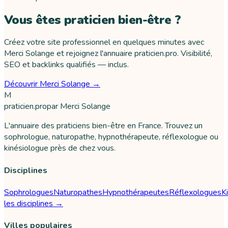
Vous êtes praticien bien-être ?
Créez votre site professionnel en quelques minutes avec
Merci Solange et rejoignez l'annuaire praticien.pro. Visibilité,
SEO et backlinks qualifiés — inclus.
Découvrir Merci Solange →
M
praticien
.pro
par
Merci Solange
L'annuaire des praticiens bien-être en France. Trouvez un
sophrologue, naturopathe, hypnothérapeute, réflexologue ou
kinésiologue près de chez vous.
Disciplines
Sophrologues
Naturopathes
Hypnothérapeutes
Réflexologues
K
les disciplines →
Villes populaires