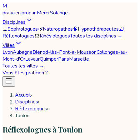
M
praticien
.pro
par
Merci Solange
Disciplines
🧘
Sophrologues
🌿
Naturopathes
🧠
Hypnothérapeutes
🦶
Réflexologues
🤲
Kinésiologues
Toutes les disciplines →
Villes
Lyon
Aubagne
Blénod-lès-Pont-à-Mousson
Collonges-au-
Mont-d'Or
Lavaur
Quimper
Paris
Marseille
Toutes les villes →
Vous êtes praticien ?
Accueil
›
Disciplines
›
Réflexologues
›
Toulon
Réflexologues à Toulon