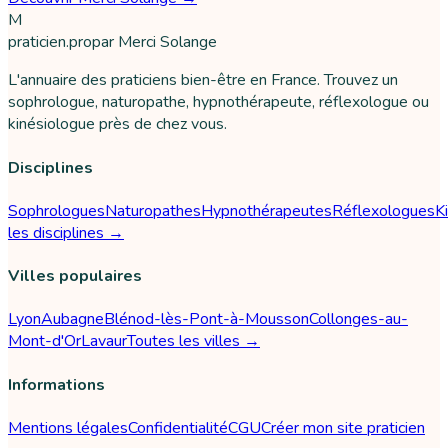
M
praticien
.pro
par
Merci Solange
L'annuaire des praticiens bien-être en France. Trouvez un
sophrologue, naturopathe, hypnothérapeute, réflexologue ou
kinésiologue près de chez vous.
Disciplines
Sophrologues
Naturopathes
Hypnothérapeutes
Réflexologues
K
les disciplines →
Villes populaires
Lyon
Aubagne
Blénod-lès-Pont-à-Mousson
Collonges-au-
Mont-d'Or
Lavaur
Toutes les villes →
Informations
Mentions légales
Confidentialité
CGU
Créer mon site praticien