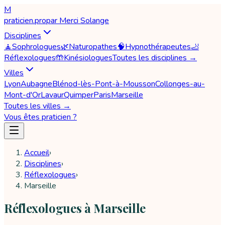
M
praticien
.pro
par
Merci Solange
Disciplines
🧘
Sophrologues
🌿
Naturopathes
🧠
Hypnothérapeutes
🦶
Réflexologues
🤲
Kinésiologues
Toutes les disciplines →
Villes
Lyon
Aubagne
Blénod-lès-Pont-à-Mousson
Collonges-au-
Mont-d'Or
Lavaur
Quimper
Paris
Marseille
Toutes les villes →
Vous êtes praticien ?
Accueil
›
Disciplines
›
Réflexologues
›
Marseille
Réflexologues à Marseille