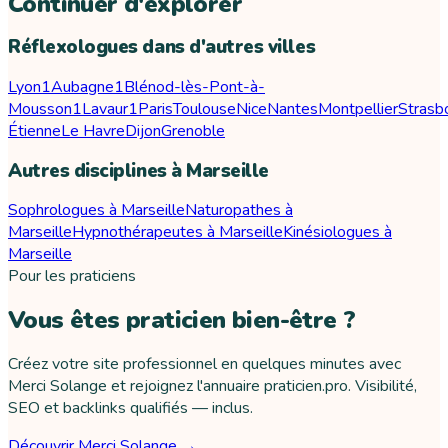
Continuer d'explorer
Réflexologues dans d'autres villes
Lyon
1
Aubagne
1
Blénod-lès-Pont-à-
Mousson
1
Lavaur
1
Paris
Toulouse
Nice
Nantes
Montpellier
Strasb
Étienne
Le Havre
Dijon
Grenoble
Autres disciplines à Marseille
Sophrologues à Marseille
Naturopathes à
Marseille
Hypnothérapeutes à Marseille
Kinésiologues à
Marseille
Pour les praticiens
Vous êtes praticien bien-être ?
Créez votre site professionnel en quelques minutes avec
Merci Solange et rejoignez l'annuaire praticien.pro. Visibilité,
SEO et backlinks qualifiés — inclus.
Découvrir Merci Solange →