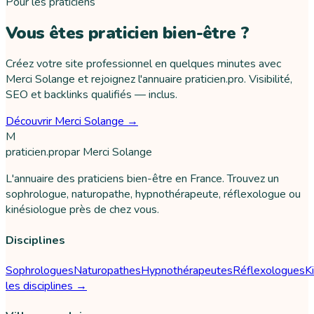
Pour les praticiens
Vous êtes praticien bien-être ?
Créez votre site professionnel en quelques minutes avec
Merci Solange et rejoignez l'annuaire praticien.pro. Visibilité,
SEO et backlinks qualifiés — inclus.
Découvrir Merci Solange →
M
praticien
.pro
par
Merci Solange
L'annuaire des praticiens bien-être en France. Trouvez un
sophrologue, naturopathe, hypnothérapeute, réflexologue ou
kinésiologue près de chez vous.
Disciplines
Sophrologues
Naturopathes
Hypnothérapeutes
Réflexologues
K
les disciplines →