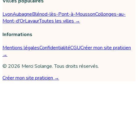
Villes populaires
Lyon
Aubagne
Blénod-lès-Pont-à-Mousson
Collonges-au-
Mont-d'Or
Lavaur
Toutes les villes →
Informations
Mentions légales
Confidentialité
CGU
Créer mon site praticien
→
©
2026
Merci Solange
. Tous droits réservés.
Créer mon site praticien →