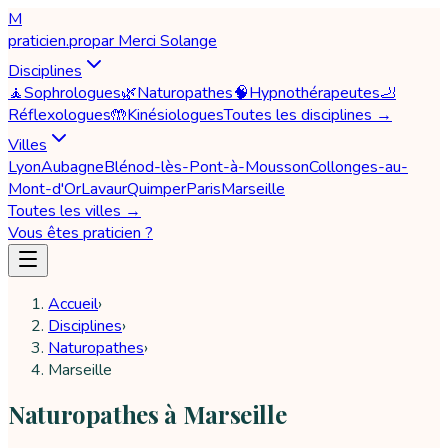
M
praticien
.pro
par
Merci Solange
Disciplines
🧘
Sophrologues
🌿
Naturopathes
🧠
Hypnothérapeutes
🦶
Réflexologues
🤲
Kinésiologues
Toutes les disciplines →
Villes
Lyon
Aubagne
Blénod-lès-Pont-à-Mousson
Collonges-au-
Mont-d'Or
Lavaur
Quimper
Paris
Marseille
Toutes les villes →
Vous êtes praticien ?
Accueil
›
Disciplines
›
Naturopathes
›
Marseille
Naturopathes à Marseille