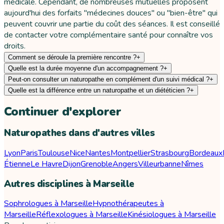
médicale. Cependant, de nombreuses mutuelles proposent
aujourd'hui des forfaits "médecines douces" ou "bien-être" qui
peuvent couvrir une partie du coût des séances. Il est conseillé
de contacter votre complémentaire santé pour connaître vos
droits.
Comment se déroule la première rencontre ?
+
Quelle est la durée moyenne d'un accompagnement ?
+
Peut-on consulter un naturopathe en complément d'un suivi médical ?
+
Quelle est la différence entre un naturopathe et un diététicien ?
+
Continuer d'explorer
Naturopathes dans d'autres villes
Lyon
Paris
Toulouse
Nice
Nantes
Montpellier
Strasbourg
Bordeaux
Étienne
Le Havre
Dijon
Grenoble
Angers
Villeurbanne
Nîmes
Autres disciplines à Marseille
Sophrologues à Marseille
Hypnothérapeutes à
Marseille
Réflexologues à Marseille
Kinésiologues à Marseille