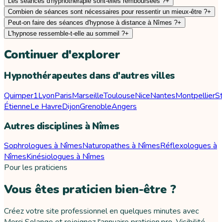
Les séances d'hypnothérapie sont-elles remboursées ?
+
Combien de séances sont nécessaires pour ressentir un mieux-être ?
+
Peut-on faire des séances d'hypnose à distance à Nîmes ?
+
L'hypnose ressemble-t-elle au sommeil ?
+
Continuer d'explorer
Hypnothérapeutes dans d'autres villes
Quimper
1
Lyon
Paris
Marseille
Toulouse
Nice
Nantes
Montpellier
S
Étienne
Le Havre
Dijon
Grenoble
Angers
Autres disciplines à Nîmes
Sophrologues à Nîmes
Naturopathes à Nîmes
Réflexologues à
Nîmes
Kinésiologues à Nîmes
Pour les praticiens
Vous êtes praticien bien-être ?
Créez votre site professionnel en quelques minutes avec