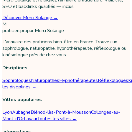
Merci Solange et rejoignez l'annuaire praticien.pro. Visibilité,
SEO et backlinks qualifiés — inclus.
Découvrir Merci Solange →
M
praticien
.pro
par
Merci Solange
L'annuaire des praticiens bien-être en France. Trouvez un
sophrologue, naturopathe, hypnothérapeute, réflexologue ou
kinésiologue près de chez vous.
Disciplines
Sophrologues
Naturopathes
Hypnothérapeutes
Réflexologues
K
les disciplines →
Villes populaires
Lyon
Aubagne
Blénod-lès-Pont-à-Mousson
Collonges-au-
Mont-d'Or
Lavaur
Toutes les villes →
Informations