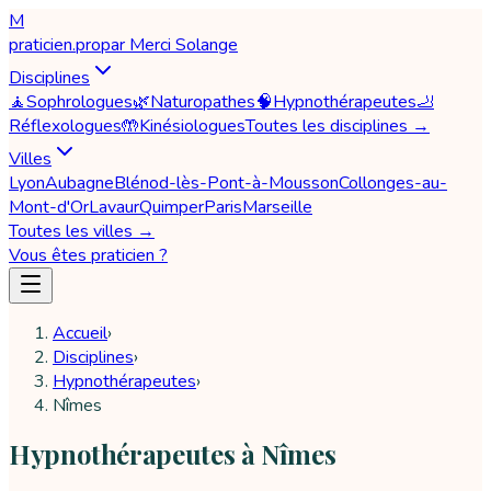
M
praticien
.pro
par
Merci Solange
Disciplines
🧘
Sophrologues
🌿
Naturopathes
🧠
Hypnothérapeutes
🦶
Réflexologues
🤲
Kinésiologues
Toutes les disciplines →
Villes
Lyon
Aubagne
Blénod-lès-Pont-à-Mousson
Collonges-au-
Mont-d'Or
Lavaur
Quimper
Paris
Marseille
Toutes les villes →
Vous êtes praticien ?
Accueil
›
Disciplines
›
Hypnothérapeutes
›
Nîmes
Hypnothérapeutes à Nîmes