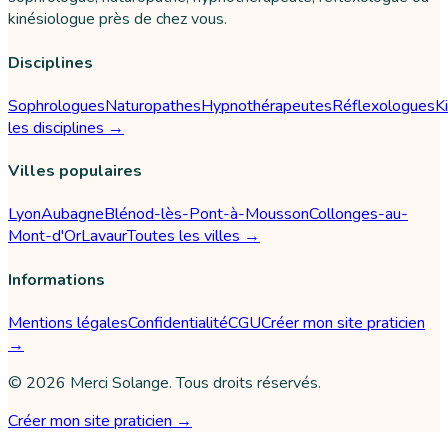
kinésiologue près de chez vous.
Disciplines
Sophrologues
Naturopathes
Hypnothérapeutes
Réflexologues
K
les disciplines →
Villes populaires
Lyon
Aubagne
Blénod-lès-Pont-à-Mousson
Collonges-au-
Mont-d'Or
Lavaur
Toutes les villes →
Informations
Mentions légales
Confidentialité
CGU
Créer mon site praticien
→
©
2026
Merci Solange
. Tous droits réservés.
Créer mon site praticien →