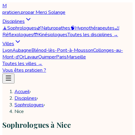
M
praticien
.pro
par
Merci Solange
Disciplines
🧘
Sophrologues
🌿
Naturopathes
🧠
Hypnothérapeutes
🦶
Réflexologues
🤲
Kinésiologues
Toutes les disciplines →
Villes
Lyon
Aubagne
Blénod-lès-Pont-à-Mousson
Collonges-au-
Mont-d'Or
Lavaur
Quimper
Paris
Marseille
Toutes les villes →
Vous êtes praticien ?
Accueil
›
Disciplines
›
Sophrologues
›
Nice
Sophrologues à Nice