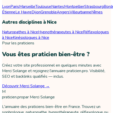
Lyon
Paris
Marseille
Toulouse
Nantes
Montpellier
Strasbourg
Bord
Étienne
Le Havre
Dijon
Grenoble
Angers
Villeurbanne
Nîmes
Autres disciplines à Nice
Naturopathes à Nice
Hypnothérapeutes à Nice
Réflexologues
à Nice
Kinésiologues à Nice
Pour les praticiens
Vous êtes praticien bien-être ?
Créez votre site professionnel en quelques minutes avec
Merci Solange et rejoignez l'annuaire praticien.pro. Visibilité,
SEO et backlinks qualifiés — inclus.
Découvrir Merci Solange →
M
praticien
.pro
par
Merci Solange
L'annuaire des praticiens bien-être en France. Trouvez un
sophrologue, naturopathe, hypnothérapeute, réflexologue ou