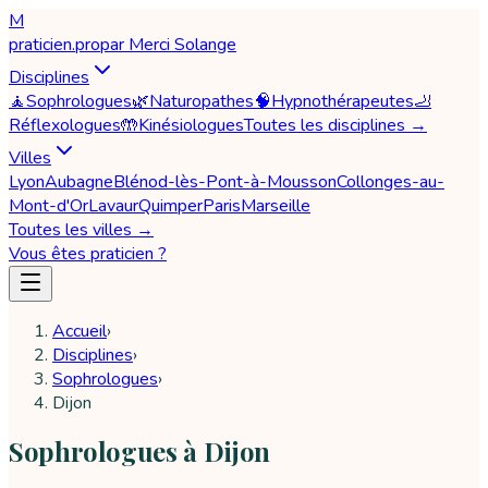
M
praticien
.pro
par
Merci Solange
Disciplines
🧘
Sophrologues
🌿
Naturopathes
🧠
Hypnothérapeutes
🦶
Réflexologues
🤲
Kinésiologues
Toutes les disciplines →
Villes
Lyon
Aubagne
Blénod-lès-Pont-à-Mousson
Collonges-au-
Mont-d'Or
Lavaur
Quimper
Paris
Marseille
Toutes les villes →
Vous êtes praticien ?
Accueil
›
Disciplines
›
Sophrologues
›
Dijon
Sophrologues à Dijon