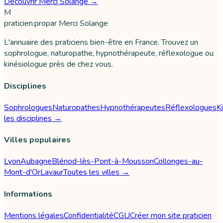
Découvrir Merci Solange →
M
praticien
.pro
par
Merci Solange
L'annuaire des praticiens bien-être en France. Trouvez un
sophrologue, naturopathe, hypnothérapeute, réflexologue ou
kinésiologue près de chez vous.
Disciplines
Sophrologues
Naturopathes
Hypnothérapeutes
Réflexologues
K
les disciplines →
Villes populaires
Lyon
Aubagne
Blénod-lès-Pont-à-Mousson
Collonges-au-
Mont-d'Or
Lavaur
Toutes les villes →
Informations
Mentions légales
Confidentialité
CGU
Créer mon site praticien