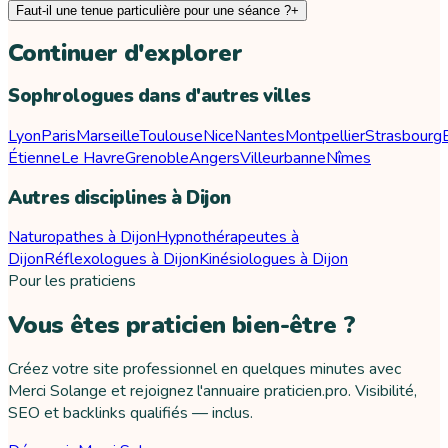
Faut-il une tenue particulière pour une séance ?
+
Continuer d'explorer
Sophrologues dans d'autres villes
Lyon
Paris
Marseille
Toulouse
Nice
Nantes
Montpellier
Strasbourg
Étienne
Le Havre
Grenoble
Angers
Villeurbanne
Nîmes
Autres disciplines à Dijon
Naturopathes à Dijon
Hypnothérapeutes à
Dijon
Réflexologues à Dijon
Kinésiologues à Dijon
Pour les praticiens
Vous êtes praticien bien-être ?
Créez votre site professionnel en quelques minutes avec
Merci Solange et rejoignez l'annuaire praticien.pro. Visibilité,
SEO et backlinks qualifiés — inclus.