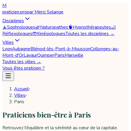
M
praticien
.pro
par
Merci Solange
Disciplines
🧘
Sophrologues
🌿
Naturopathes
🧠
Hypnothérapeutes
🦶
Réflexologues
🤲
Kinésiologues
Toutes les disciplines →
Villes
Lyon
Aubagne
Blénod-lès-Pont-à-Mousson
Collonges-au-
Mont-d'Or
Lavaur
Quimper
Paris
Marseille
Toutes les villes →
Vous êtes praticien ?
Accueil
›
Villes
›
Paris
Praticiens bien-être à Paris
Retrouvez l'équilibre et la sérénité au cœur de la capitale.