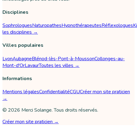
Disciplines
Sophrologues
Naturopathes
Hypnothérapeutes
Réflexologues
K
les disciplines →
Villes populaires
Lyon
Aubagne
Blénod-lès-Pont-à-Mousson
Collonges-au-
Mont-d'Or
Lavaur
Toutes les villes →
Informations
Mentions légales
Confidentialité
CGU
Créer mon site praticien
→
©
2026
Merci Solange
. Tous droits réservés.
Créer mon site praticien →