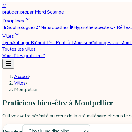
M
praticien
.pro
par
Merci Solange
Disciplines
🧘
Sophrologues
🌿
Naturopathes
🧠
Hypnothérapeutes
🦶
Réflex
Villes
Lyon
Aubagne
Blénod-lès-Pont-à-Mousson
Collonges-au-Mont
Toutes les villes →
Vous êtes praticien ?
Accueil
›
Villes
›
Montpellier
Praticiens bien-être à Montpellier
Cultivez votre sérénité au cœur de la cité millénaire et sous le 
Discipline