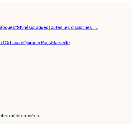
ologues
🤲
Kinésiologues
Toutes les disciplines →
-d'Or
Lavaur
Quimper
Paris
Marseille
soleil méditerranéen.