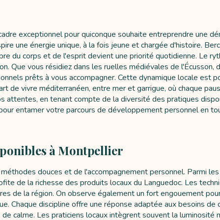
 un cadre exceptionnel pour quiconque souhaite entreprendre une d
ire une énergie unique, à la fois jeune et chargée d'histoire. Ber
libre du corps et de l'esprit devient une priorité quotidienne. Le 
exion. Que vous résidiez dans les ruelles médiévales de l'Écusso
onnels prêts à vous accompagner. Cette dynamique locale est po
s un art de vivre méditerranéen, entre mer et garrigue, où chaque p
os attentes, en tenant compte de la diversité des pratiques dispo
e pour entamer votre parcours de développement personnel en tou
sponibles à Montpellier
 méthodes douces et de l'accompagnement personnel. Parmi les pr
ui profite de la richesse des produits locaux du Languedoc. Les tec
res de la région. On observe également un fort engouement pour 
ue. Chaque discipline offre une réponse adaptée aux besoins de cha
 de calme. Les praticiens locaux intègrent souvent la luminosité na