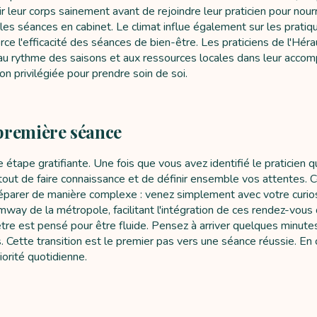
leur corps sainement avant de rejoindre leur praticien pour nourrir
s séances en cabinet. Le climat influe également sur les pratiques
 l'efficacité des séances de bien-être. Les praticiens de l'Héra
s au rythme des saisons et aux ressources locales dans leur acc
on privilégiée pour prendre soin de soi.
première séance
étape gratifiante. Une fois que vous avez identifié le praticien 
nt tout de faire connaissance et de définir ensemble vos attentes
éparer de manière complexe : venez simplement avec votre curio
amway de la métropole, facilitant l'intégration de ces rendez-vo
-être est pensé pour être fluide. Pensez à arriver quelques minut
ts. Cette transition est le premier pas vers une séance réussie. En
orité quotidienne.