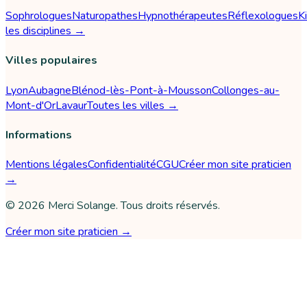
Sophrologues
Naturopathes
Hypnothérapeutes
Réflexologues
K
les disciplines →
Villes populaires
Lyon
Aubagne
Blénod-lès-Pont-à-Mousson
Collonges-au-
Mont-d'Or
Lavaur
Toutes les villes →
Informations
Mentions légales
Confidentialité
CGU
Créer mon site praticien
→
©
2026
Merci Solange
. Tous droits réservés.
Créer mon site praticien →