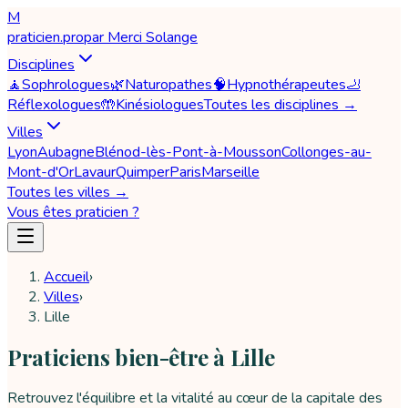
M
praticien
.pro
par
Merci Solange
Disciplines
🧘
Sophrologues
🌿
Naturopathes
🧠
Hypnothérapeutes
🦶
Réflexologues
🤲
Kinésiologues
Toutes les disciplines →
Villes
Lyon
Aubagne
Blénod-lès-Pont-à-Mousson
Collonges-au-
Mont-d'Or
Lavaur
Quimper
Paris
Marseille
Toutes les villes →
Vous êtes praticien ?
Accueil
›
Villes
›
Lille
Praticiens bien-être à Lille
Retrouvez l'équilibre et la vitalité au cœur de la capitale des